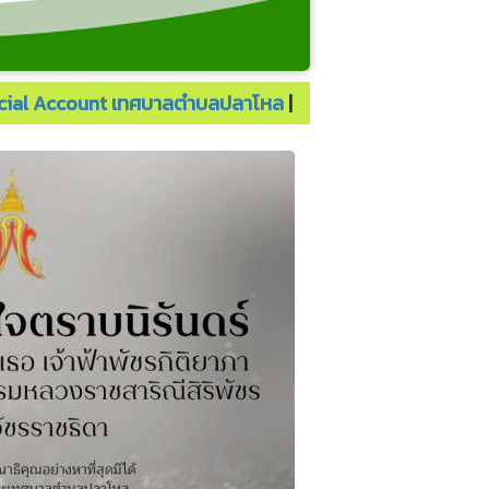
นทิราเทพยวดี กรมหลวงราชสาริณีสิริพัชร
ficial Account เทศบาลตำบลปลาโหล
|
ุทธเจ้า คณะเทศบาลตำบลปลาโหล อำเภอ