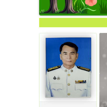
สถิต
มหาว
วาริ