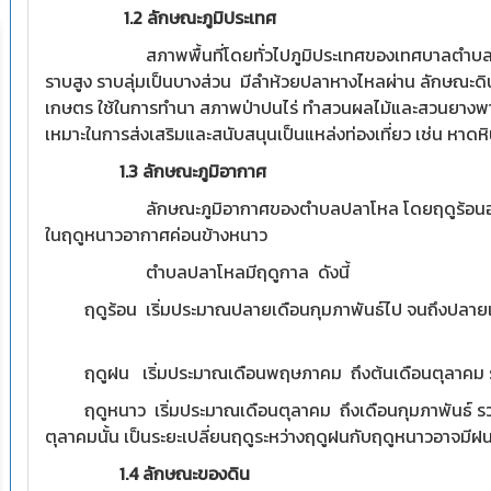
1.2 ลักษณะภูมิประเทศ
สภาพพื้นที่โดยทั่วไปภูมิประเทศของเทศบาลตำบลปลาโหล
ราบสูง ราบลุ่มเป็นบางส่วน มีลำห้วยปลาหางไหลผ่าน ลักษณะ
เกษตร ใช้ในการทำนา สภาพป่าปนไร่ ทำสวนผลไม้และสวนยางพารา 
เหมาะในการส่งเสริมและสนับสนุนเป็นแหล่งท่องเที่ยว เช่น หาด
1.3 ลักษณะภูมิอากาศ
ลักษณะภูมิอากาศของตำบลปลาโหล โดยฤดูร้อนอากาศจ
ในฤดูหนาวอากาศค่อนข้างหนาว
ตำบลปลาโหลมีฤดูกาล ดังนี้
ฤดูร้อน เริ่มประมาณปลายเดือนกุมภาพันธ์ไป จนถึงปลายเ
ฤดูฝน เริ่มประมาณเดือนพฤษภาคม ถึงต้นเดือนตุลาคม รว
ฤดูหนาว เริ่มประมาณเดือนตุลาคม ถึงเดือนกุมภาพันธ์ รวม
ตุลาคมนั้น เป็นระยะเปลี่ยนฤดูระหว่างฤดูฝนกับฤดูหนาวอาจมีฝ
1.4 ลักษณะของดิน