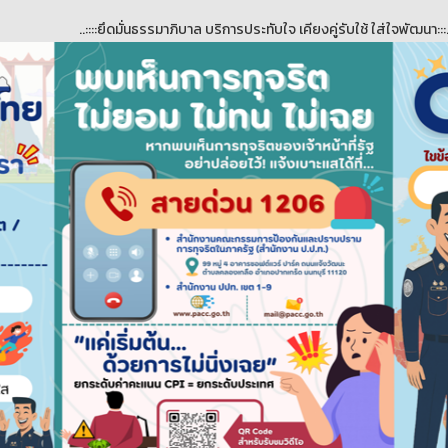
..::::ยึดมั่นธรรมาภิบาล บริการประทับใจ เคียงคู่รับใช้ ใส่ใจพัฒนา:::...