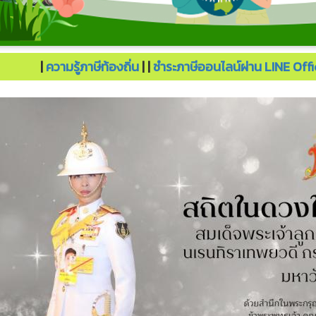
ในดวงใจตราบนิรันดร์ สมเด็จพระเจ้าลูกเธอ เจ้าฟ้าพัชรกิติยาภา นเร
|
ความรู้ภาษีท้องถิ่น
| |
ชำระภาษีออนไลน์ผ่าน LINE Of
ัชรราชธิดา ด้วยสำนึกในพระกรุณาธิคุณอย่างหาที่สุดมิได้ ข้าพระพ
ชภูมิ จังหวัดสกลนคร.