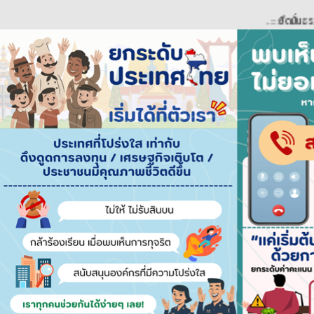
..::::ยึดมั่นธรรมาภิบาล